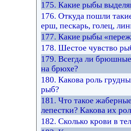
175. Какие рыбы выделя
176. Откуда пошли такие
ерш, пескарь, голец, лин
177. Какие рыбы «переж
178. Шестое чувство рыб
179. Всегда ли брюшны
на брюхе?
180. Какова роль грудн
рыб?
181. Что такое жаберны
лепестки? Какова их ро
182. Сколько крови в те