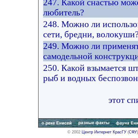
247. Какой снастью мож
любитель?
248. Можно ли использ
сети, бредни, волокуши
249. Можно ли применят
самодельной конструкц
250. Какой взымается ш
рыб и водных беспозвон
этот сп
© 2002
Центр Интернет КрасГУ
(
СФУ