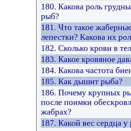
180. Какова роль грудн
рыб?
181. Что такое жаберны
лепестки? Какова их ро
182. Сколько крови в те
183. Какое кровяное дав
184. Какова частота бие
185. Как дышит рыба?
186. Почему крупных ры
после поимки обескровл
жабрах?
187. Какой вес сердца у