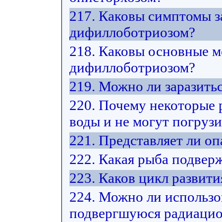
217. Каковы симптомы з
дифиллоботриозом?
218. Каковы основные м
дифиллоботриозом?
219. Можно ли заразить
220. Почему некоторые 
воды и не могут погрузи
221. Представляет ли оп
222. Какая рыба подвер
223. Каков цикл развит
224. Можно ли использо
подвергшуюся радиацио