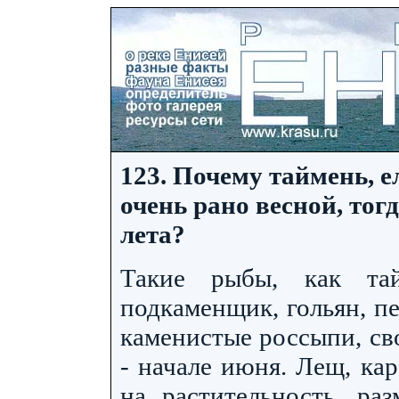
123. Почему таймень, е
очень рано весной, тог
лета?
Такие рыбы, как тай
подкаменщик, гольян, п
каменистые россыпи, св
- начале июня. Лещ, ка
на растительность, ра