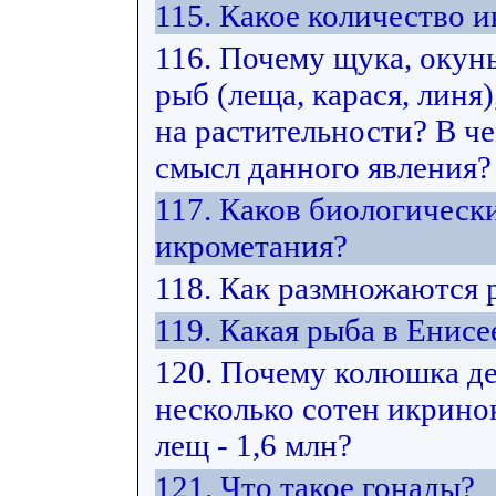
115. Какое количество
116. Почему щука, окун
рыб (леща, карася, лин
на растительности? В ч
смысл данного явления?
117. Каков биологическ
икрометания?
118. Как размножаются
119. Какая рыба в Енис
120. Почему колюшка де
несколько сотен икринок
лещ - 1,6 млн?
121. Что такое гонады?