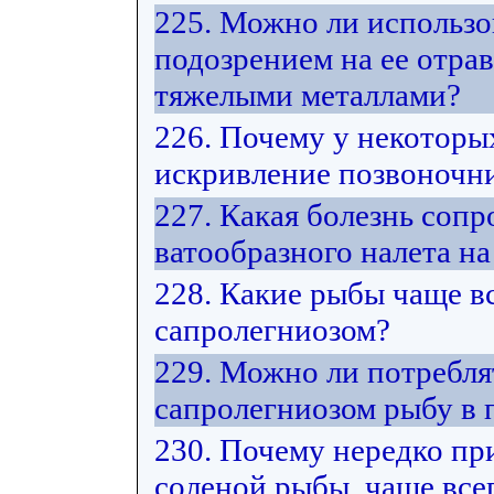
225. Можно ли использо
подозрением на ее отра
тяжелыми металлами?
226. Почему у некоторы
искривление позвоночни
227. Какая болезнь соп
ватообразного налета на
228. Какие рыбы чаще в
сапролегниозом?
229. Можно ли потребл
сапролегниозом рыбу в
230. Почему нередко пр
соленой рыбы, чаще все