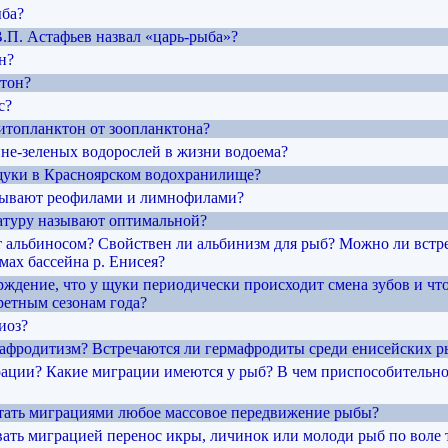
ыба?
В.П. Астафьев назвал «царь-рыба»?
н?
ктон?
с?
фитопланктон от зоопланктона?
ине-зеленых водорослей в жизни водоема?
щуки в Красноярском водохранилище?
зывают реофилами и лимнофилами?
атуру называют оптимальной?
т альбиносом? Свойствен ли альбинизм для рыб? Можно ли встр
мах бассейна р. Енисея?
рждение, что у щуки периодически происходит смена зубов и что
ретным сезонам года?
иоз?
рмафродитизм? Встречаются ли гермафродиты среди енисейских р
грации? Какие миграции имеются у рыб? В чем приспособительно
тать миграциями любое массовое передвижение рыбы?
вать миграцией перенос икры, личинок или молоди рыб по воле т