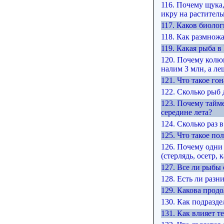
116. Почему щука,
икру на растител
117. Каков биоло
118. Как размнож
119. Какая рыба 
120. Почему колюш
налим 3 млн, а лещ
121. Что такое го
122. Сколько рыб
123. Почему тайме
середине лета?
124. Сколько раз 
125. Что такое п
126. Почему одни 
(стерлядь, осетр, 
127. Все ли рыбы 
128. Есть ли разн
129. Какова продо
130. Как подразде
131. Как влияет т