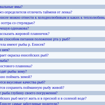
овальные ямы?
без определителя отличить тайменя от ленка?
Енисее можно отнести к холоднолюбивым и каких к теплолюбив
ь осетра со стерлядью?
 чешуя одинакова?
рассказать жировой плавничок?
 ли способом питания положение рта у рыб?
тела имеют рыбы р. Енисея?
ы шея?
рает окраска енисейских рыб?
рыба?
востового плавника?
водят рыбы зиму?
жно поймать зимой?
ются вкусовые качества рыб?
ается сохранить пойманную рыбу живой?
ет рыба глубину своего погружения?
ейских рыб могут жить и в пресной и в соленой воде?
 Енисее самые заботливые родители?