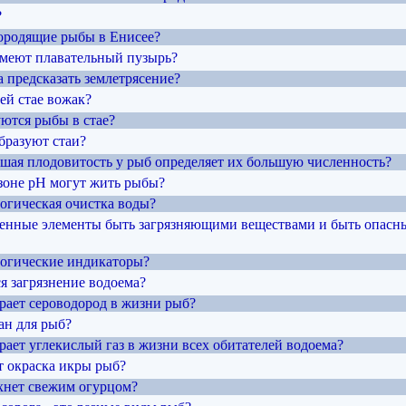
?
ородящие рыбы в Енисее?
имеют плавательный пузырь?
 предсказать землетрясение?
ьей стае вожак?
уются рыбы в стае?
бразуют стаи?
льшая плодовитость у рыб определяет их большую численность?
азоне рН могут жить рыбы?
логическая очистка воды?
генные элементы быть загрязняющими веществами и быть опасн
ологические индикаторы?
я загрязнение водоема?
грает сероводород в жизни рыб?
ан для рыб?
рает углекислый газ в жизни всех обитателей водоема?
т окраска икры рыб?
ахнет свежим огурцом?