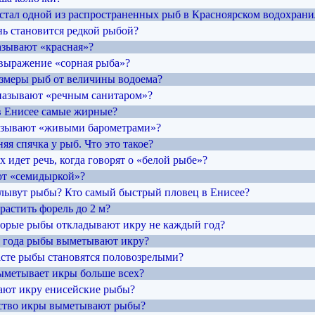
 стал одной из распространенных рыб в Красноярском водохран
нь становится редкой рыбой?
азывают «красная»?
 выражение «сорная рыба»?
размеры рыб от величины водоема?
называют «речным санитаром»?
в Енисее самые жирные?
называют «живыми барометрами»?
няя спячка у рыб. Что это такое?
х идет речь, когда говорят о «белой рыбе»?
ют «семидыркой»?
плывут рыбы? Кто самый быстрый пловец в Енисее?
растить форель до 2 м?
торые рыбы откладывают икру не каждый год?
мя года рыбы выметывают икру?
расте рыбы становятся половозрелыми?
выметывает икры больше всех?
вают икру енисейские рыбы?
ество икры выметывают рыбы?