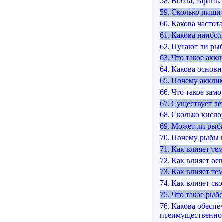
58. Вобла, тарань
59. Сколько пищи 
60. Какова часто
61. Какова наибол
62. Пугают ли ры
63. Что такое акк
64. Какова основ
65. Почему аккли
66. Что такое замо
67. Существует л
68. Сколько кисл
69. Может ли рыба
70. Почему рыбы 
71. Как влияет те
72. Как влияет ос
73. Как влияет те
74. Как влияет ск
75. Что такое ры
76. Какова обесп
преимущественное