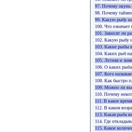
97. Почему окунь
98. Почему тайме
99. Какую рыбу н
100. Что означает
101. Зависят ли 
102. Какую рыбу 
103. Какие рыбы 
104. Каких рыб 
105. Летняя и зим
106. О каких рыба
107. Кого называ
108. Как быстро 
109. Можно ли вы
110. Почему неко
111. В какое вре
112. В каком воз
113. Какая рыба 
114. Где отклады
115. Какое колич