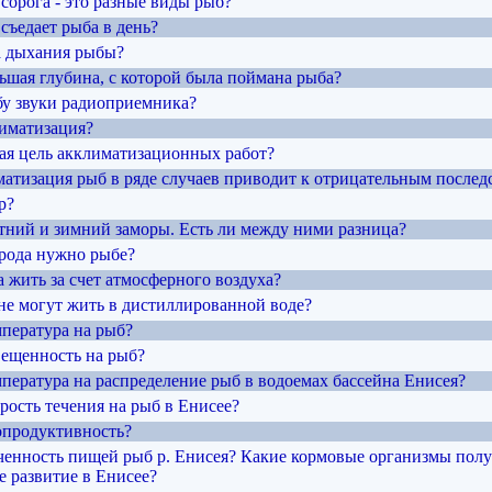
, сорога - это разные виды рыб?
съедает рыба в день?
та дыхания рыбы?
ьшая глубина, с которой была поймана рыба?
бу звуки радиоприемника?
лиматизация?
ная цель акклиматизационных работ?
матизация рыб в ряде случаев приводит к отрицательным послед
р?
етний и зимний заморы. Есть ли между ними разница?
орода нужно рыбе?
 жить за счет атмосферного воздуха?
не могут жить в дистиллированной воде?
мпература на рыб?
вещенность на рыб?
мпература на распределение рыб в водоемах бассейна Енисея?
орость течения на рыб в Енисее?
бопродуктивность?
еченность пищей рыб р. Енисея? Какие кормовые организмы пол
 развитие в Енисее?