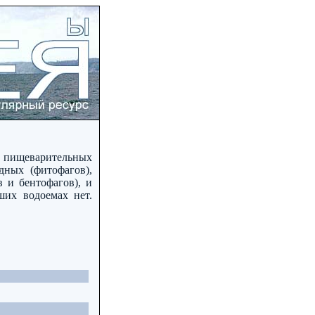
и пищеварительных
дных (фитофагов),
 и бентофагов), и
ших водоемах нет.