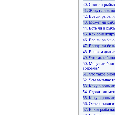
40. Спят ли рыбы
41. Живут ли жив
42. Все ли рыбы 
43. Может ли рыба
44. Есть ли в рыб
45. Как ориентир
46. Все ли рыбы о
47. Всегда ли бо
48. В каком диап
49. Что такое био
50. Могут ли био
водоема?
51. Что такое би
52. Чем вызываетс
53. Какую роль и
54. Ядовит ли мет
55. Какую роль иг
56. Отчего зависи
57. Какая рыба п