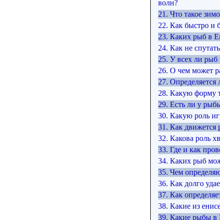
волн?
21. Что такое зим
22. Как быстро и 
23. Каких рыб в 
24. Как не спутат
25. У всех ли рыб
26. О чем может 
27. Определяется
28. Какую форму 
29. Есть ли у рыб
30. Какую роль иг
31. Как движется 
32. Какова роль х
33. Где и как про
34. Каких рыб мо
35. Чем определя
36. Как долго уд
37. Как определя
38. Какие из енис
39. Какие рыбы в