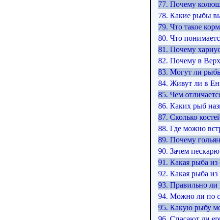
77. Почему колюш
78. Какие рыбы в
79. Что такое кор
80. Что понимаетс
81. Почему хариус
82. Почему в Вер
83. Могут ли рыб
84. Живут ли в Е
85. Чем отличаетс
86. Каких рыб на
87. Сколько косте
88. Где можно вст
89. Почему голья
90. Зачем пескарю
91. Какая рыба и
92. Какая рыба и
93. Правильно ли
94. Можно ли по 
95. Какую рыбу м
96. Спасают ли е