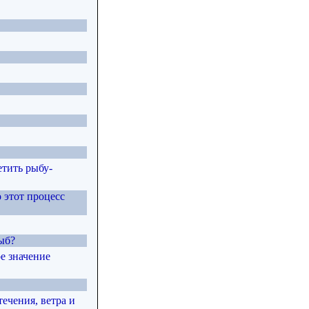
етить рыбу-
 этот процесс
ыб?
е значение
ечения, ветра и