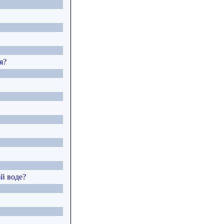
я?
й воде?