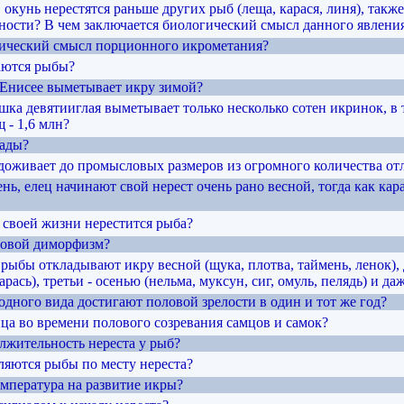
 окунь нерестятся раньше других рыб (леща, карася, линя), так
ьности? В чем заключается биологический смысл данного явлени
гический смысл порционного икрометания?
аются рыбы?
в Енисее выметывает икру зимой?
ка девятииглая выметывает только несколько сотен икринок, в 
 - 1,6 млн?
нады?
 доживает до промысловых размеров из огромного количества о
нь, елец начинают свой нерест очень рано весной, тогда как кара
в своей жизни нерестится рыба?
оловой диморфизм?
рыбы откладывают икру весной (щука, плотва, таймень, ленок),
карась), третьи - осенью (нельма, муксун, сиг, омуль, пелядь) и д
одного вида достигают половой зрелости в один и тот же год?
ица во времени полового созревания самцов и самок?
лжительность нереста у рыб?
ляются рыбы по месту нереста?
емпература на развитие икры?