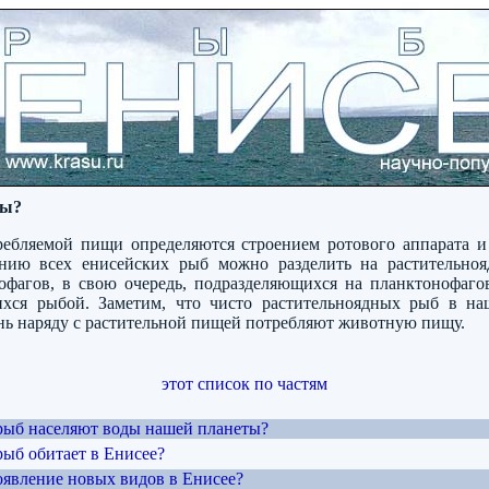
бы?
ребляемой пищи определяются строением ротового аппарата 
нию всех енисейских рыб можно разделить на растительноя
офагов, в свою очередь, подразделяющихся на планктонофагов
ся рыбой. Заметим, что чисто растительноядных рыб в на
инь наряду с растительной пищей потребляют животную пищу.
этот список по частям
 рыб населяют воды нашей планеты?
рыб обитает в Енисее?
оявление новых видов в Енисее?