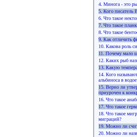
4. Минога - это р
5. Кого писатель 
6. Что такое некто
7. Что такое план
8. Что такое бенто
9. Как отличить 
10. Какова роль с
11. Почему мало 
12. Каких рыб на
13. Какую темпер
14. Кого называю
альбиноса в водое
15. Верно ли утве
приурочен к конк
16. Что такое анаб
17. Что такое ге
18. Что такое ми
миграций?
19. Можно ли счи
20. Можно ли наз