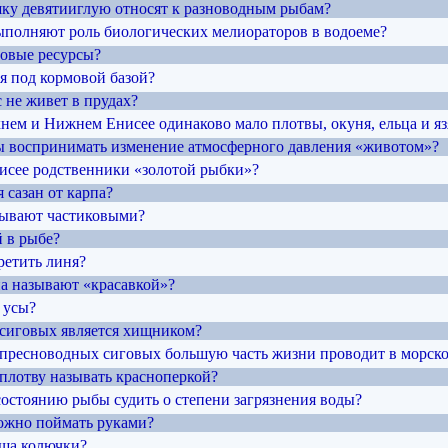
ку девятииглую относят к разноводным рыбам?
ыполняют роль биологических мелиораторов в водоеме?
мовые ресурсы?
я под кормовой базой?
 не живет в прудах?
хнем и Нижнем Енисее одинаково мало плотвы, окуня, ельца и яз
ы воспринимать изменение атмосферного давления «животом»?
нисее родственники «золотой рыбки»?
я сазан от карпа?
зывают частиковыми?
й в рыбе?
ретить линя?
на называют «красавкой»?
 усы?
з сиговых является хищником?
з пресноводных сиговых большую часть жизни проводит в морско
 плотву называть красноперкой?
состоянию рыбы судить о степени загрязнения воды?
ожно поймать руками?
рша колючки?