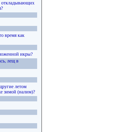
же откладывающих
я?
то время как
тложенной икры?
сь, лещ в
 другие летом
аже зимой (налим)?