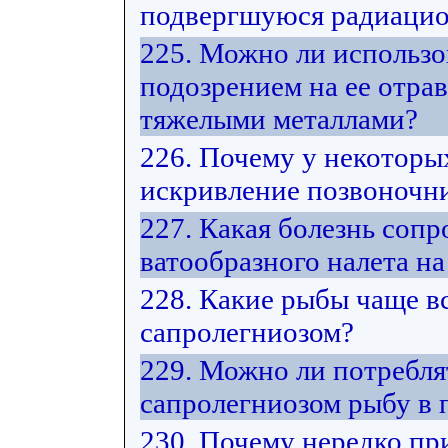
подвергшуюся радиацио
225. Можно ли использо
подозрением на ее отра
тяжелыми металлами?
226. Почему у некоторы
искривление позвоночни
227. Какая болезнь соп
ватообразного налета на
228. Какие рыбы чаще в
сапролегниозом?
229. Можно ли потребл
сапролегниозом рыбу в
230. Почему нередко пр