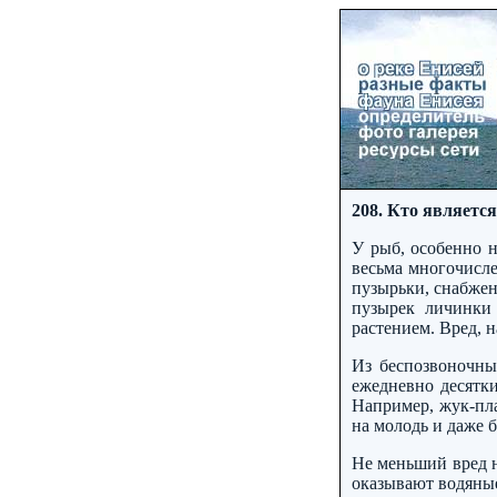
208. Кто являетс
У рыб, особенно н
весьма многочисле
пузырьки, снабже
пузырек личинки
растением. Вред, 
Из беспозвоночны
ежедневно десятк
Например, жук-пла
на молодь и даже 
Не меньший вред н
оказывают водяные