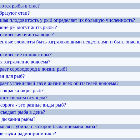
уются рыбы в стае?
бразуют стаи?
льшая плодовитость у рыб определяет их большую численность?
азоне рН могут жить рыбы?
логическая очистка воды?
генные элементы быть загрязняющими веществами и быть опасн
ологические индикаторы?
я загрязнение водоема?
грает сероводород в жизни рыб?
ан для рыб?
рает углекислый газ в жизни всех обитателей водоема?
т окраска икры рыб?
ахнет свежим огурцом?
, сорога - это разные виды рыб?
съедает рыба в день?
та дыхания рыбы?
ьшая глубина, с которой была поймана рыба?
бу звуки радиоприемника?