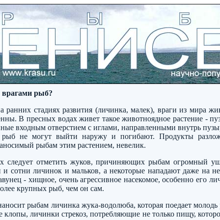
я врагами рыб?
а ранних стадиях развития (личинка, малек), враги из мира ж
нны. В пресных водах живет такое животноядное растение - п
нные входным отверстием с иглами, направленными внутрь пузы
 рыб не могут выйти наружу и погибают. Продукты разлож
наносимый рыбам этим растением, невелик.
х следует отметить жуков, причиняющих рыбам огромный у
и и сотни личинок и мальков, а некоторые нападают даже на н
вунец - хищное, очень агрессивное насекомое, особенно его ли
более крупных рыб, чем он сам.
аносит рыбам личинка жука-водолюба, которая поедает молодь
 клопы, личинки стрекоз, потребляющие не только пищу, которо