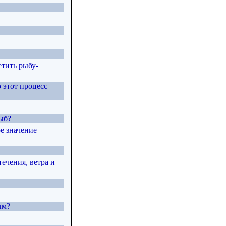
етить рыбу-
 этот процесс
ыб?
е значение
ечения, ветра и
ым?