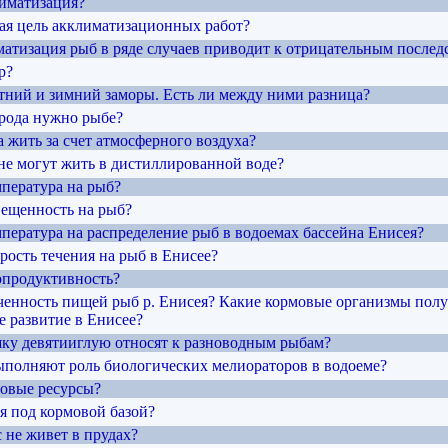
лиматизация?
ная цель акклиматизационных работ?
матизация рыб в ряде случаев приводит к отрицательным послед
р?
етний и зимний заморы. Есть ли между ними разница?
орода нужно рыбе?
 жить за счет атмосферного воздуха?
не могут жить в дистиллированной воде?
мпература на рыб?
вещенность на рыб?
мпература на распределение рыб в водоемах бассейна Енисея?
орость течения на рыб в Енисее?
бопродуктивность?
еченность пищей рыб р. Енисея? Какие кормовые организмы пол
 развитие в Енисее?
ку девятииглую относят к разноводным рыбам?
ыполняют роль биологических мелиораторов в водоеме?
мовые ресурсы?
я под кормовой базой?
 не живет в прудах?