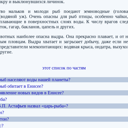
икру и выклюнувшихся личинок.
тво мальков и молоди рыб поедают земноводные (голова
водяной уж). Очень опасны для рыб птицы, особенно чайки
 плавающие в поверхностных слоях воды. К числу врагов следу
ток, гагар, бакланов, цапель и других.
отных наиболее опасна выдра. Она прекрасно плавает, и от н
ым пловцам. Выдра хватает и загрызает добычу, даже если не
 представители млекопитающих: водяная крыса, ондатра, выхухол
ругие.
этот список по частям
 рыб населяют воды нашей планеты?
рыб обитает в Енисее?
оявление новых видов в Енисее?
ыба?
В.П. Астафьев назвал «царь-рыба»?
н?
ктон?
с?