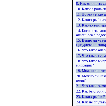
9. Как отличить 
10. Какова роль с
11. Почему мало 
12. Каких рыб на
13. Какую темпер
14. Кого называю
альбиноса в водое
15. Верно ли утве
приурочен к конк
16. Что такое анаб
17. Что такое ге
18. Что такое ми
миграций?
19. Можно ли счи
20. Можно ли наз
волн?
21. Что такое зим
22. Как быстро и 
23. Каких рыб в 
24. Как не спутат