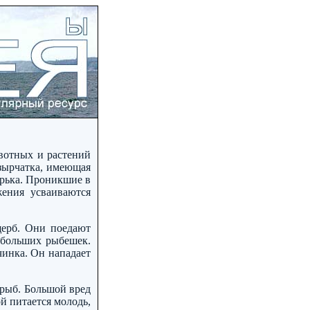
ивотных и растений
узырчатка, имеющая
рька. Проникшие в
ения усваиваются
щерб. Они поедают
ебольших рыбешек.
чинка. Он нападает
 рыб. Большой вред
й питается молодь,