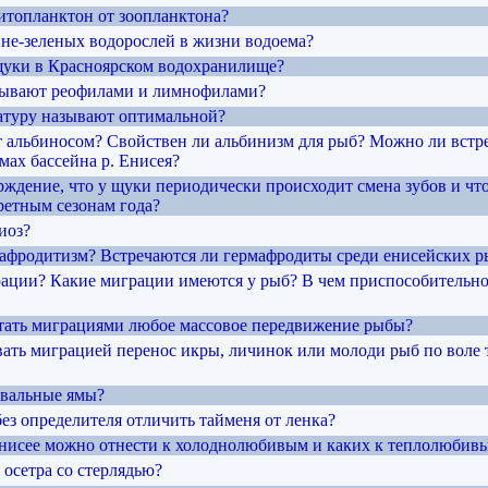
фитопланктон от зоопланктона?
ине-зеленых водорослей в жизни водоема?
щуки в Красноярском водохранилище?
зывают реофилами и лимнофилами?
атуру называют оптимальной?
т альбиносом? Свойствен ли альбинизм для рыб? Можно ли встр
мах бассейна р. Енисея?
рждение, что у щуки периодически происходит смена зубов и что
ретным сезонам года?
иоз?
рмафродитизм? Встречаются ли гермафродиты среди енисейских р
грации? Какие миграции имеются у рыб? В чем приспособительно
тать миграциями любое массовое передвижение рыбы?
вать миграцией перенос икры, личинок или молоди рыб по воле т
овальные ямы?
без определителя отличить тайменя от ленка?
Енисее можно отнести к холоднолюбивым и каких к теплолюбив
ь осетра со стерлядью?