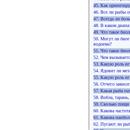
45. Как ориентир
46. Все ли рыбы о
47. Всегда ли бо
48. В каком диап
49. Что такое био
50. Могут ли био
водоема?
51. Что такое би
52. Чем вызываетс
53. Какую роль и
54. Ядовит ли мет
55. Какую роль иг
56. Отчего зависи
57. Какая рыба п
58. Вобла, тарань
59. Сколько пищи 
60. Какова часто
61. Какова наибол
62. Пугают ли ры