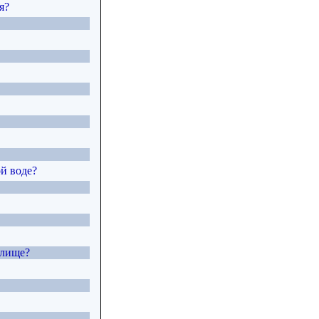
я?
й воде?
илище?