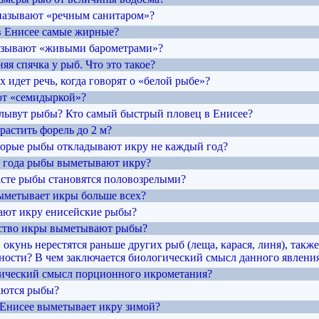
называют «речным санитаром»?
в Енисее самые жирные?
называют «живыми барометрами»?
няя спячка у рыб. Что это такое?
х идет речь, когда говорят о «белой рыбе»?
ют «семидыркой»?
плывут рыбы? Кто самый быстрый пловец в Енисее?
растить форель до 2 м?
торые рыбы откладывают икру не каждый год?
мя года рыбы выметывают икру?
расте рыбы становятся половозрелыми?
выметывает икры больше всех?
вают икру енисейские рыбы?
ество икры выметывают рыбы?
 окунь нерестятся раньше других рыб (леща, карася, линя), так
ьности? В чем заключается биологический смысл данного явлени
гический смысл порционного икрометания?
аются рыбы?
в Енисее выметывает икру зимой?