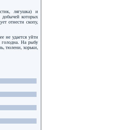
стик, лягушка) и
, добычей которых
ет отнести скопу,
ее не удается уйти
 голодна. На рыбу
ь, тюлени, хорьки,