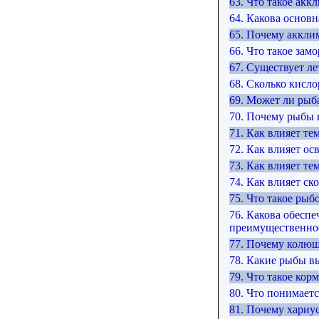
63. Что такое акк
64. Какова основ
65. Почему аккли
66. Что такое замо
67. Существует л
68. Сколько кисл
69. Может ли рыба
70. Почему рыбы 
71. Как влияет те
72. Как влияет ос
73. Как влияет те
74. Как влияет ск
75. Что такое ры
76. Какова обесп
преимущественное
77. Почему колюш
78. Какие рыбы в
79. Что такое кор
80. Что понимаетс
81. Почему хариус