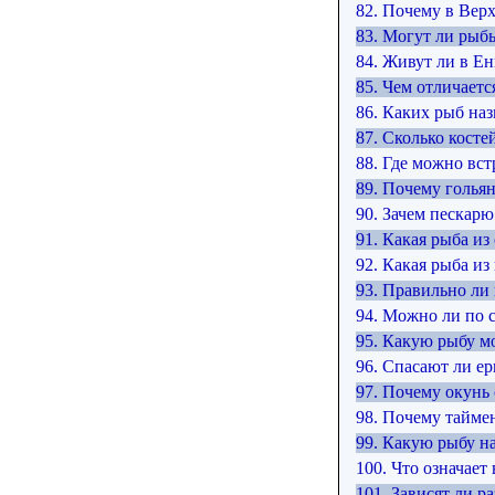
82. Почему в Вер
83. Могут ли рыб
84. Живут ли в Е
85. Чем отличаетс
86. Каких рыб на
87. Сколько косте
88. Где можно вст
89. Почему голья
90. Зачем пескарю
91. Какая рыба и
92. Какая рыба и
93. Правильно ли
94. Можно ли по 
95. Какую рыбу м
96. Спасают ли е
97. Почему окунь
98. Почему тайме
99. Какую рыбу н
100. Что означает
101. Зависят ли 