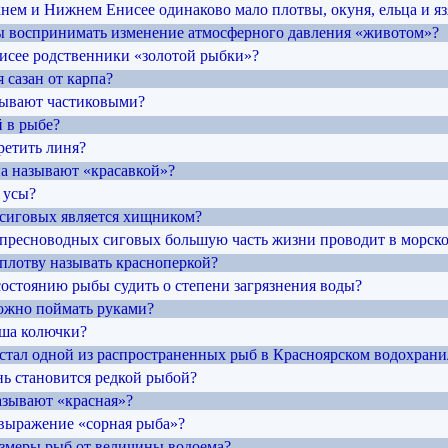
хнем и Нижнем Енисее одинаково мало плотвы, окуня, ельца и яз
ы воспринимать изменение атмосферного давления «животом»?
нисее родственники «золотой рыбки»?
я сазан от карпа?
зывают частиковыми?
й в рыбе?
ретить линя?
на называют «красавкой»?
 усы?
з сиговых является хищником?
з пресноводных сиговых большую часть жизни проводит в морско
 плотву называть красноперкой?
состоянию рыбы судить о степени загрязнения воды?
ожно поймать руками?
рша колючки?
 стал одной из распространенных рыб в Красноярском водохран
нь становится редкой рыбой?
азывают «красная»?
 выражение «сорная рыба»?
размеры рыб от величины водоема?