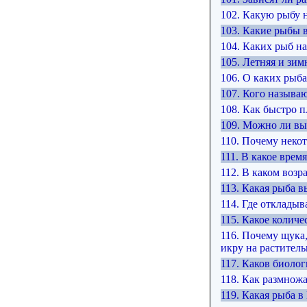
102. Какую рыбу 
103. Какие рыбы 
104. Каких рыб 
105. Летняя и зим
106. О каких рыба
107. Кого называ
108. Как быстро 
109. Можно ли вы
110. Почему неко
111. В какое вре
112. В каком воз
113. Какая рыба 
114. Где отклады
115. Какое колич
116. Почему щука,
икру на растител
117. Каков биоло
118. Как размнож
119. Какая рыба 