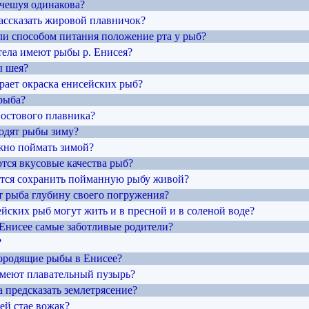
 чешуя одинакова?
рассказать жировой плавничок?
 ли способом питания положение рта у рыб?
тела имеют рыбы р. Енисея?
ы шея?
рает окраска енисейских рыб?
рыба?
востового плавника?
водят рыбы зиму?
жно поймать зимой?
ются вкусовые качества рыб?
ается сохранить пойманную рыбу живой?
ет рыба глубину своего погружения?
ейских рыб могут жить и в пресной и в соленой воде?
 Енисее самые заботливые родители?
?
ородящие рыбы в Енисее?
имеют плавательный пузырь?
 предсказать землетрясение?
ьей стае вожак?