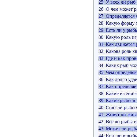
25. У всех ли рыб
26. О чем может 
27. Определяется
28. Какую форму 
29. Есть ли у рыб
30. Какую роль иг
31. Как движется 
32. Какова роль х
33. Где и как про
34. Каких рыб мо
35. Чем определя
36. Как долго уд
37. Как определя
38. Какие из енис
39. Какие рыбы в
40. Спят ли рыбы
41. Живут ли жив
42. Все ли рыбы 
43. Может ли рыба
44. Есть ли в рыб