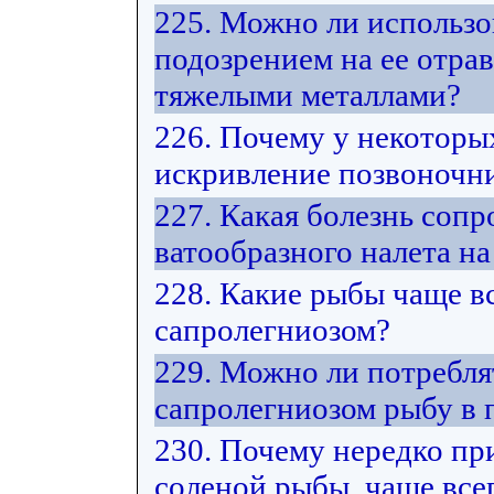
225. Можно ли использо
подозрением на ее отра
тяжелыми металлами?
226. Почему у некоторы
искривление позвоночни
227. Какая болезнь соп
ватообразного налета на
228. Какие рыбы чаще в
сапролегниозом?
229. Можно ли потребл
сапролегниозом рыбу в
230. Почему нередко пр
соленой рыбы, чаще все