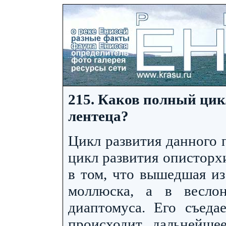
215. Каков полный цик
лентеца?
Цикл развития данного 
цикл развития описторх
в том, что вышедшая из
моллюска, а в весло
диаптомуса. Его съеда
происходит дальнейшее