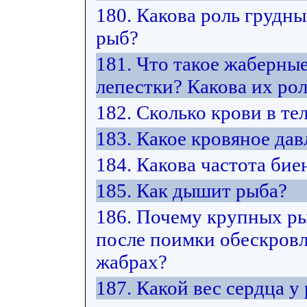
180. Какова роль грудн
рыб?
181. Что такое жаберны
лепестки? Какова их ро
182. Сколько крови в те
183. Какое кровяное дав
184. Какова частота бие
185. Как дышит рыба?
186. Почему крупных ры
после поимки обескровл
жабрах?
187. Какой вес сердца у