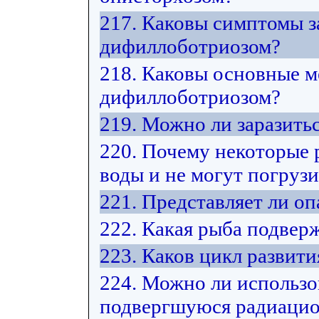
217. Каковы симптомы з
дифиллоботриозом?
218. Каковы основные м
дифиллоботриозом?
219. Можно ли заразить
220. Почему некоторые 
воды и не могут погрузи
221. Представляет ли оп
222. Какая рыба подвер
223. Каков цикл развит
224. Можно ли использо
подвергшуюся радиацио