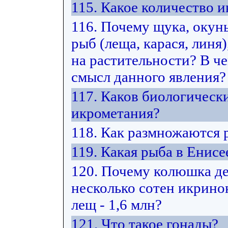
115. Какое количество
116. Почему щука, окун
рыб (леща, карася, лин
на растительности? В ч
смысл данного явления?
117. Каков биологическ
икрометания?
118. Как размножаются
119. Какая рыба в Енис
120. Почему колюшка де
несколько сотен икринок
лещ - 1,6 млн?
121. Что такое гонады?