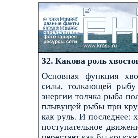
32. Какова роль хвост
Основная функция хво
силы, толкающей рыбу
энергии толчка рыба пол
плывущей рыбы при крут
как руль. И последнее:
поступательное движени
перестает как бы «рыска