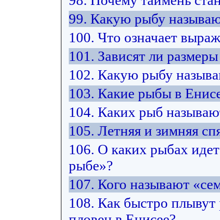
98. Почему таймень ста
99. Какую рыбу называю
100. Что означает выра
101. Зависят ли размер
102. Какую рыбу назыв
103. Какие рыбы в Енис
104. Каких рыб называ
105. Летняя и зимняя спя
106. О каких рыбах идет
рыбе»?
107. Кого называют «с
108. Как быстро плывут
пловец в Енисее?