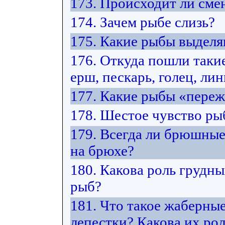
173. Происходит ли сме
174. Зачем рыбе слизь?
175. Какие рыбы выделя
176. Откуда пошли такие
ерш, пескарь, голец, лин
177. Какие рыбы «переж
178. Шестое чувство рыб
179. Всегда ли брюшны
на брюхе?
180. Какова роль грудн
рыб?
181. Что такое жаберны
лепестки? Какова их ро