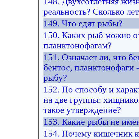
148. Двухсотлетняя жиз
реальность? Сколько ле
149. Что едят рыбы?
150. Каких рыб можно от
планктонофагам?
151. Означает ли, что б
бентос, планктонофаги -
рыбу?
152. По способу и хара
на две группы: хищнико
такое утверждение?
153. Какие рыбы не име
154. Почему кишечник к