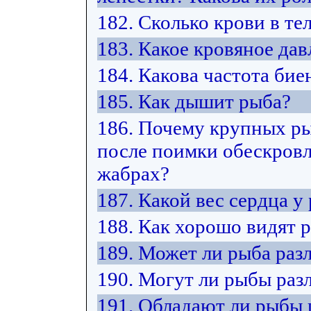
182. Сколько крови в те
183. Какое кровяное дав
184. Какова частота бие
185. Как дышит рыба?
186. Почему крупных ры
после поимки обескровл
жабрах?
187. Какой вес сердца у
188. Как хорошо видят 
189. Может ли рыба разл
190. Могут ли рыбы раз
191. Обладают ли рыбы