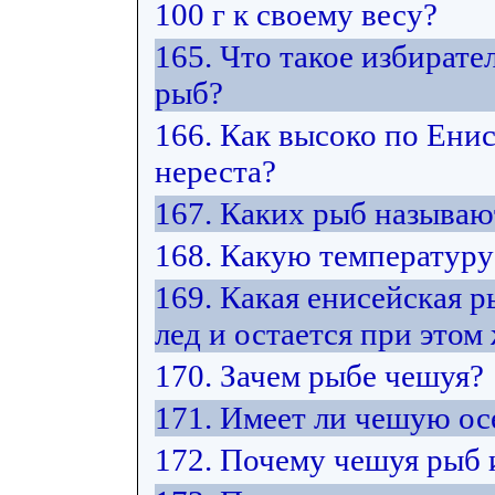
100 г к своему весу?
165. Что такое избират
рыб?
166. Как высоко по Ени
нереста?
167. Каких рыб называ
168. Какую температуру
169. Какая енисейская 
лед и остается при этом
170. Зачем рыбе чешуя?
171. Имеет ли чешую ос
172. Почему чешуя рыб 