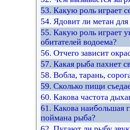
53. Какую роль играет 
54. Ядовит ли метан для
55. Какую роль играет у
обитателей водоема?
56. Отчего зависит окра
57. Какая рыба пахнет 
58. Вобла, тарань, сорог
59. Сколько пищи съедае
60. Какова частота дых
61. Какова наибольшая г
поймана рыба?
62. Пугают ли рыбу зву