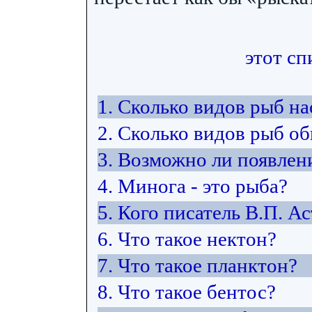
этот сп
1. Сколько видов рыб н
2. Сколько видов рыб об
3. Возможно ли появлен
4. Минога - это рыба?
5. Кого писатель В.П. А
6. Что такое нектон?
7. Что такое планктон?
8. Что такое бентос?