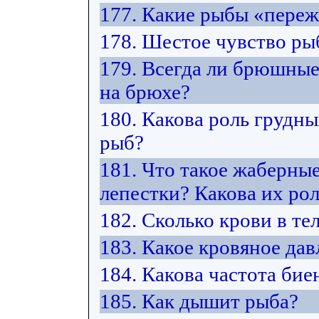
177. Какие рыбы «переж
178. Шестое чувство рыб
179. Всегда ли брюшны
на брюхе?
180. Какова роль грудн
рыб?
181. Что такое жаберны
лепестки? Какова их ро
182. Сколько крови в те
183. Какое кровяное дав
184. Какова частота бие
185. Как дышит рыба?