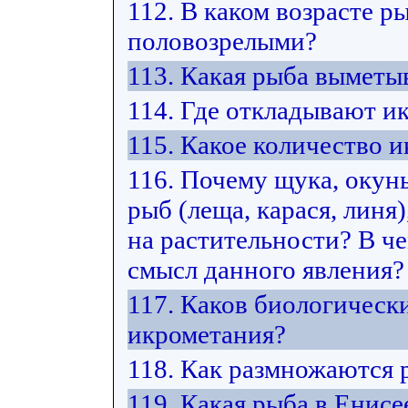
112. В каком возрасте р
половозрелыми?
113. Какая рыба выметы
114. Где откладывают и
115. Какое количество
116. Почему щука, окун
рыб (леща, карася, лин
на растительности? В ч
смысл данного явления?
117. Каков биологическ
икрометания?
118. Как размножаются
119. Какая рыба в Енис