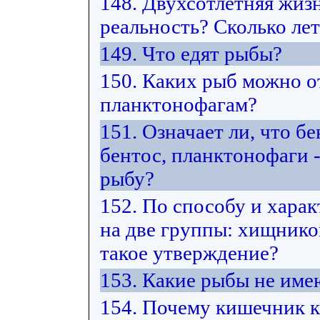
148. Двухсотлетняя жиз
реальность? Сколько ле
149. Что едят рыбы?
150. Каких рыб можно от
планктонофагам?
151. Означает ли, что б
бентос, планктонофаги -
рыбу?
152. По способу и хара
на две группы: хищнико
такое утверждение?
153. Какие рыбы не име
154. Почему кишечник к