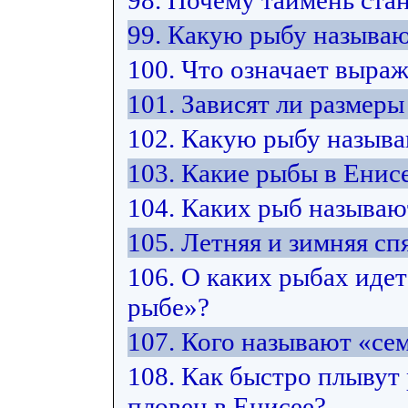
98. Почему таймень ста
99. Какую рыбу называю
100. Что означает выра
101. Зависят ли размер
102. Какую рыбу назыв
103. Какие рыбы в Енис
104. Каких рыб называ
105. Летняя и зимняя спя
106. О каких рыбах идет
рыбе»?
107. Кого называют «с
108. Как быстро плывут
пловец в Енисее?