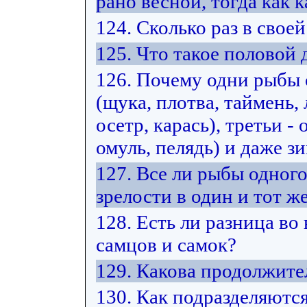
рано весной, тогда как к
124. Сколько раз в свое
125. Что такое половой
126. Почему одни рыбы
(щука, плотва, таймень, 
осетр, карась), третьи -
омуль, пелядь) и даже з
127. Все ли рыбы одног
зрелости в один и тот же
128. Есть ли разница во
самцов и самок?
129. Какова продолжите
130. Как подразделяютс