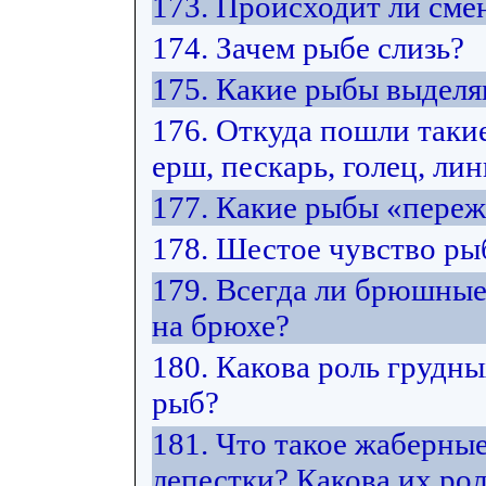
173. Происходит ли сме
174. Зачем рыбе слизь?
175. Какие рыбы выделя
176. Откуда пошли такие
ерш, пескарь, голец, лин
177. Какие рыбы «переж
178. Шестое чувство рыб
179. Всегда ли брюшны
на брюхе?
180. Какова роль грудн
рыб?
181. Что такое жаберны
лепестки? Какова их ро