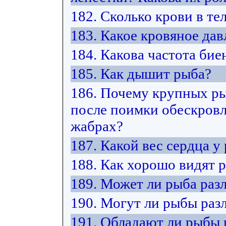
182. Сколько крови в те
183. Какое кровяное дав
184. Какова частота бие
185. Как дышит рыба?
186. Почему крупных ры
после поимки обескровл
жабрах?
187. Какой вес сердца у
188. Как хорошо видят 
189. Может ли рыба разл
190. Могут ли рыбы раз
191. Обладают ли рыбы