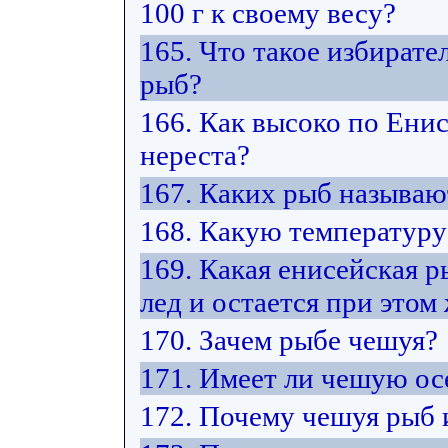
100 г к своему весу?
165. Что такое избират
рыб?
166. Как высоко по Ени
нереста?
167. Каких рыб называ
168. Какую температуру
169. Какая енисейская 
лед и остается при этом
170. Зачем рыбе чешуя?
171. Имеет ли чешую ос
172. Почему чешуя рыб 