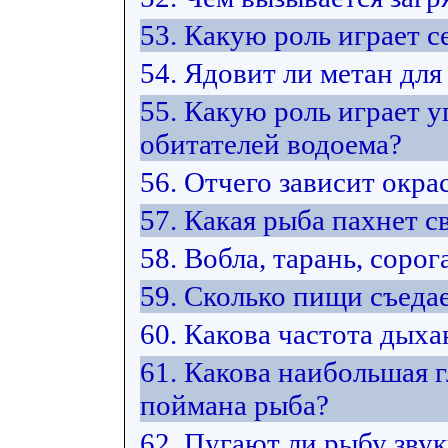
53. Какую роль играет 
54. Ядовит ли метан для
55. Какую роль играет у
обитателей водоема?
56. Отчего зависит окра
57. Какая рыба пахнет 
58. Вобла, тарань, сорог
59. Сколько пищи съедае
60. Какова частота дых
61. Какова наибольшая г
поймана рыба?
62. Пугают ли рыбу зву