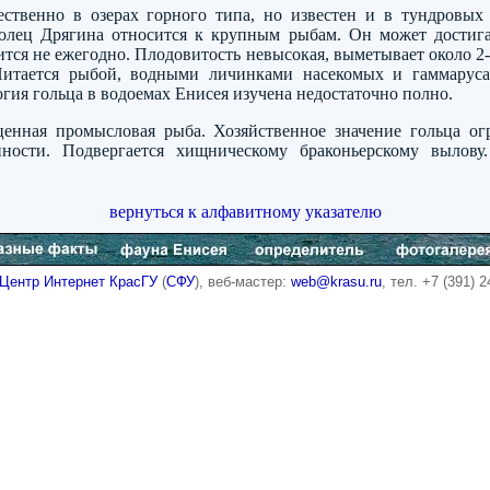
ственно в озерах горного типа, но известен и в тундровых 
олец Дрягина относится к крупным рыбам. Он может достиг
тится не ежегодно. Плодовитость невысокая, выметывает около 2-
Питается рыбой, водными личинками насекомых и гаммаруса
огия гольца в водоемах Енисея изучена недостаточно полно.
ценная промысловая рыба. Хозяйственное значение гольца огр
нности. Подвергается хищническому браконьерскому вылову
вернуться к алфавитному указателю
Центр Интернет КрасГУ
(
СФУ
), веб-мастер:
web@krasu.ru
, тел. +7 (391) 