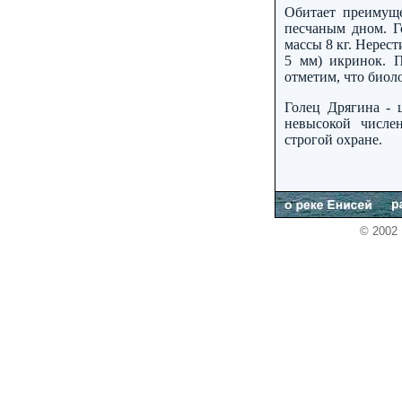
Обитает преимуще
песчаным дном. Г
массы 8 кг. Нерес
5 мм) икринок. 
отметим, что биол
Голец Дрягина - 
невысокой числе
строгой охране.
© 2002