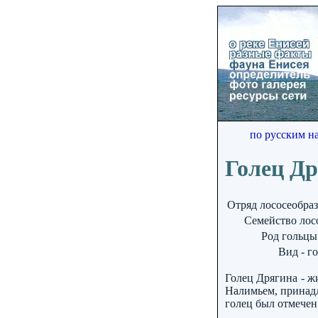
по русским н
Голец Др
Отряд лососеобраз
Семейство лосо
Род гольцы
Вид - г
Голец Дрягина - ж
Налимьем, принадл
голец был отмечен