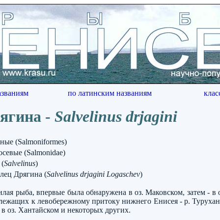
азваниям
по латинским названиям
клас
ягина -
Salvelinus drjagini
ные (Salmoniformes)
севые (Salmonidae)
 (
Salvelinus
)
олец Дрягина (
Salvelinus drjagini Logaschev
)
илая рыба, впервые была обнаружена в оз. Маковском, затем - в 
ежащих к левобережному притоку нижнего Енисея - р. Турухан
 в оз. Хантайском и некоторых других.