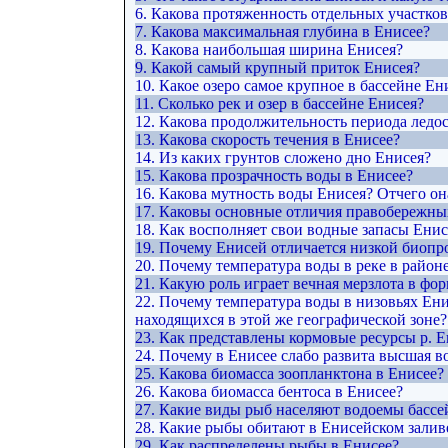
6. Какова протяженность отдельных участков
7. Какова максимальная глубина в Енисее?
8. Какова наибольшая ширина Енисея?
9. Какой самый крупный приток Енисея?
10. Какое озеро самое крупное в бассейне Ен
11. Сколько рек и озер в бассейне Енисея?
12. Какова продолжительность периода ледос
13. Какова скорость течения в Енисее?
14. Из каких грунтов сложено дно Енисея?
15. Какова прозрачность воды в Енисее?
16. Какова мутность воды Енисея? Отчего он
17. Каковы основные отличия правобережны
18. Как восполняет свои водные запасы Ени
19. Почему Енисей отличается низкой биоп
20. Почему температура воды в реке в район
21. Какую роль играет вечная мерзлота в ф
22. Почему температура воды в низовьях Ени
находящихся в этой же географической зоне?
23. Как представлены кормовые ресурсы р. Е
24. Почему в Енисее слабо развита высшая в
25. Какова биомасса зоопланктона в Енисее?
26. Какова биомасса бентоса в Енисее?
27. Какие виды рыб населяют водоемы бассе
28. Какие рыбы обитают в Енисейском залив
29. Как распределены рыбы в Енисее?