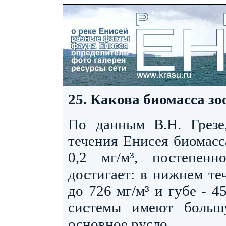
25. Какова биомасса з
По данным В.Н. Грезе
течения Енисея биомасс
0,2 мг/м³, постепен
достигает: в нижнем теч
до 726 мг/м³ и губе - 
системы имеют больш
основное русло.