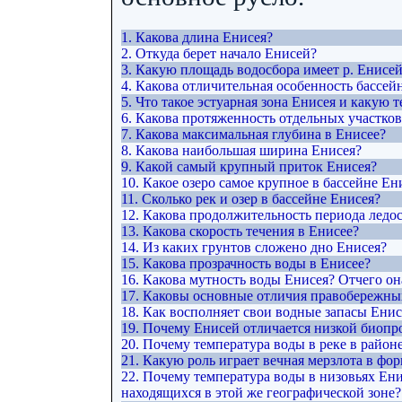
1. Какова длина Енисея?
2. Откуда берет начало Енисей?
3. Какую площадь водосбора имеет р. Енисе
4. Какова отличительная особенность бассей
5. Что такое эстуарная зона Енисея и какую 
6. Какова протяженность отдельных участков
7. Какова максимальная глубина в Енисее?
8. Какова наибольшая ширина Енисея?
9. Какой самый крупный приток Енисея?
10. Какое озеро самое крупное в бассейне Ен
11. Сколько рек и озер в бассейне Енисея?
12. Какова продолжительность периода ледос
13. Какова скорость течения в Енисее?
14. Из каких грунтов сложено дно Енисея?
15. Какова прозрачность воды в Енисее?
16. Какова мутность воды Енисея? Отчего он
17. Каковы основные отличия правобережны
18. Как восполняет свои водные запасы Ени
19. Почему Енисей отличается низкой биоп
20. Почему температура воды в реке в район
21. Какую роль играет вечная мерзлота в ф
22. Почему температура воды в низовьях Ени
находящихся в этой же географической зоне?