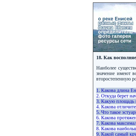
18. Как восполня
Наиболее существ
значение имеют в
второстепенную ро
1. Какова длина Е
2. Откуда берет на
3. Какую площадь 
4. Какова отличит
5. Что такое эстуа
6. Какова протяже
7. Какова максима
8. Какова наиболь
9. Какой самый кр