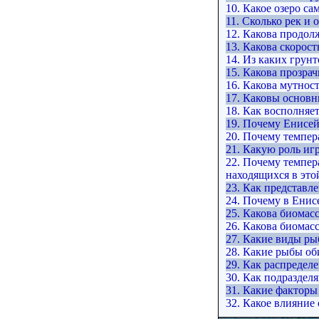
10. Какое озеро са
11. Сколько рек и 
12. Какова продол
13. Какова скорост
14. Из каких грун
15. Какова прозра
16. Какова мутнос
17. Каковы основ
18. Как восполняе
19. Почему Енисей
20. Почему темпер
21. Какую роль иг
22. Почему темпер
находящихся в это
23. Как представл
24. Почему в Енис
25. Какова биомас
26. Какова биомасс
27. Какие виды ры
28. Какие рыбы об
29. Как распредел
30. Как подраздел
31. Какие фактор
32. Какое влияние