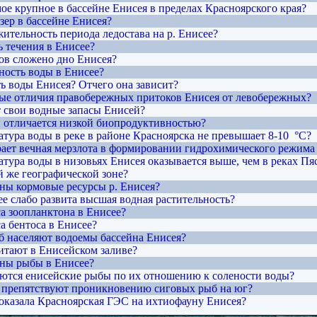
мое крупное в бассейне Енисея в пределах Красноярского края?
озер в бассейне Енисея?
жительность периода ледостава на р. Енисее?
ь течения в Енисее?
тов сложено дно Енисея?
чность воды в Енисее?
ть воды Енисея? Отчего она зависит?
ные отличия правобережных притоков Енисея от левобережных?
т свои водные запасы Енисей?
 отличается низкой биопродуктивностью?
атура воды в реке в районе Красноярска не превышает 8-10 °C?
рает вечная мерзлота в формировании гидрохимического режима 
атура воды в низовьях Енисея оказывается выше, чем в реках Пя
й же географической зоне?
ены кормовые ресурсы р. Енисея?
ее слабо развита высшая водная растительность?
са зоопланктона в Енисее?
а бентоса в Енисее?
б населяют водоемы бассейна Енисея?
итают в Енисейском заливе?
ены рыбы в Енисее?
яются енисейские рыбы по их отношению к солености воды?
ы препятствуют проникновению сиговых рыб на юг?
 оказала Красноярская ГЭС на ихтиофауну Енисея?