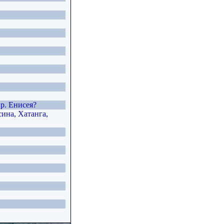
р. Енисея?
сина, Хатанга,