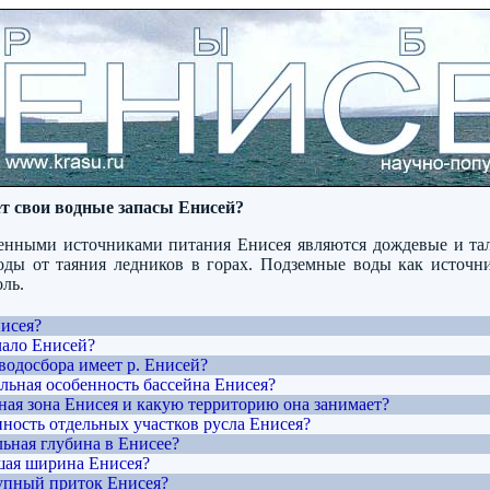
ет свои водные запасы Енисей?
енными источниками питания Енисея являются дождевые и та
оды от таяния ледников в горах. Подземные воды как источн
ль.
нисея?
чало Енисей?
водосбора имеет р. Енисей?
ельная особенность бассейна Енисея?
рная зона Енисея и какую территорию она занимает?
нность отдельных участков русла Енисея?
льная глубина в Енисее?
шая ширина Енисея?
упный приток Енисея?