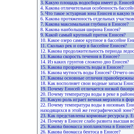
3. Какую площадь водосбора имеет р. Енисе
4. Какова отличительная особенность бассей
5. Что такое эстуарная зона Енисея и какую 
6. Какова протяженность отдельных участков
7. Какова максимальная глубина в Енисее?
8. Какова наибольшая ширина Енисея?
9. Какой самый крупный приток Енисея?
10. Какое озеро самое крупное в бассейне Ен
11. Сколько рек и озер в бассейне Енисея?
12. Какова продолжительность периода ледос
13. Какова скорость течения в Енисее?
14. Из каких грунтов сложено дно Енисея?
15. Какова прозрачность воды в Енисее?
16. Какова мутность воды Енисея? Отчего он
17. Каковы основные отличия правобережны
18. Как восполняет свои водные запасы Ени
19. Почему Енисей отличается низкой биоп
20. Почему температура воды в реке в район
21. Какую роль играет вечная мерзлота в ф
22. Почему температура воды в низовьях Ени
находящихся в этой же географической зоне?
23. Как представлены кормовые ресурсы р. Е
24. Почему в Енисее слабо развита высшая в
25. Какова биомасса зоопланктона в Енисее?
26. Какова биомасса бентоса в Енисее?