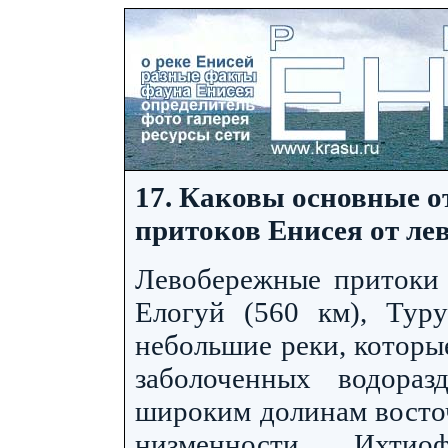
17. Каковы основные 
притоков Енисея от л
Левобережные притоки -
Елогуй (560 км), Туру
небольшие реки, которы
заболоченных водора
широким долинам восто
низменности. Ихтио