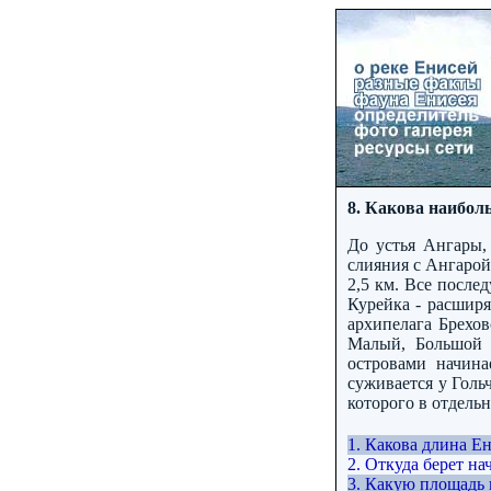
8. Какова наибо
До устья Ангары,
слияния с Ангарой,
2,5 км. Все после
Курейка - расширя
архипелага Брехо
Малый, Большой 
островами начина
суживается у Голь
которого в отдельн
1. Какова длина Е
2. Откуда берет на
3. Какую площадь 