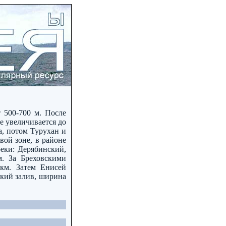
 500-700 м. После
же увеличивается до
а, потом Турухан и
вой зоне, в районе
еки: Дерябинский,
. За Бреховскими
 км. Затем Енисей
ский залив, ширина