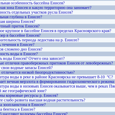
ельная особенность бассейна Енисея?
рная зона Енисея и какую территорию она занимает?
нность отдельных участков русла Енисея?
льная глубина в Енисее?
шая ширина Енисея?
упный приток Енисея?
мое крупное в бассейне Енисея в пределах Красноярского края?
озер в бассейне Енисея?
жительность периода ледостава на р. Енисее?
ь течения в Енисее?
тов сложено дно Енисея?
чность воды в Енисее?
ть воды Енисея? Отчего она зависит?
ные отличия правобережных притоков Енисея от левобережных?
т свои водные запасы Енисей?
 отличается низкой биопродуктивностью?
атура воды в реке в районе Красноярска не превышает 8-10 °C?
рает вечная мерзлота в формировании гидрохимического режима 
атура воды в низовьях Енисея оказывается выше, чем в реках Пя
й же географической зоне?
ены кормовые ресурсы р. Енисея?
ее слабо развита высшая водная растительность?
са зоопланктона в Енисее?
а бентоса в Енисее?
б населяют водоемы бассейна Енисея?