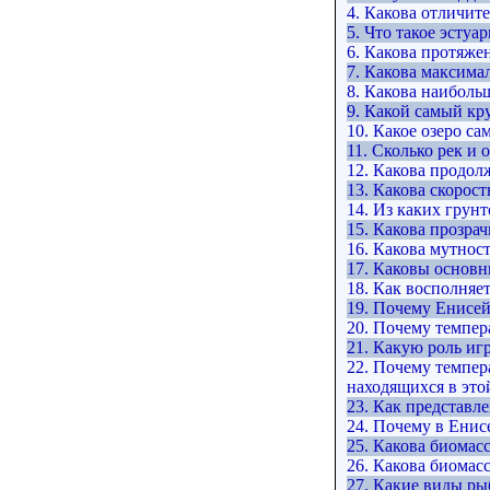
4. Какова отличит
5. Что такое эстуа
6. Какова протяже
7. Какова максима
8. Какова наиболь
9. Какой самый кр
10. Какое озеро са
11. Сколько рек и 
12. Какова продол
13. Какова скорост
14. Из каких грун
15. Какова прозра
16. Какова мутнос
17. Каковы основ
18. Как восполняе
19. Почему Енисей
20. Почему темпер
21. Какую роль иг
22. Почему темпер
находящихся в это
23. Как представл
24. Почему в Енис
25. Какова биомас
26. Какова биомасс
27. Какие виды ры