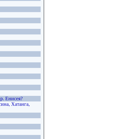
р. Енисея?
сина, Хатанга,