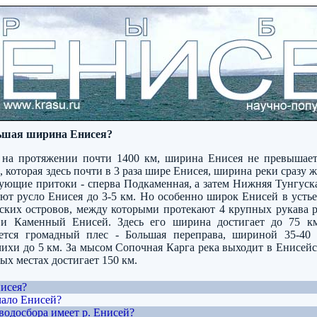
льшая ширина Енисея?
 на протяжении почти 1400 км, ширина Енисея не превышает
 которая здесь почти в 3 раза шире Енисея, ширина реки сразу 
дующие притоки - сперва Подкаменная, а затем Нижняя Тунгуск
ют русло Енисея до 3-5 км. Но особенно широк Енисей в устье
вских островов, между которыми протекают 4 крупных рукава р
и Каменный Енисей. Здесь его ширина достигает до 75 км
ется громадный плес - Большая переправа, шириной 35-40
чихи до 5 км. За мысом Сопочная Карга река выходит в Енисей
ых местах достигает 150 км.
нисея?
чало Енисей?
водосбора имеет р. Енисей?