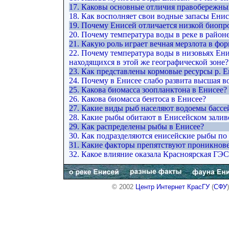
17. Каковы основные отличия правобережны
18. Как восполняет свои водные запасы Ени
19. Почему Енисей отличается низкой биоп
20. Почему температура воды в реке в район
21. Какую роль играет вечная мерзлота в ф
22. Почему температура воды в низовьях Ени
находящихся в этой же географической зоне?
23. Как представлены кормовые ресурсы р. Е
24. Почему в Енисее слабо развита высшая в
25. Какова биомасса зоопланктона в Енисее?
26. Какова биомасса бентоса в Енисее?
27. Какие виды рыб населяют водоемы бассе
28. Какие рыбы обитают в Енисейском залив
29. Как распределены рыбы в Енисее?
30. Как подразделяются енисейские рыбы по
31. Какие факторы препятствуют проникнов
32. Какое влияние оказала Красноярская ГЭ
© 2002
Центр Интернет КрасГУ
(
СФУ