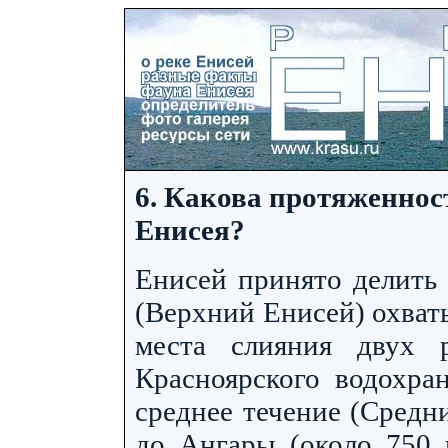
6. Какова протяженнос
Енисея?
Енисей принято делить 
(Верхний Енисей) охваты
места слияния двух
Красноярского водохра
среднее течение (Средн
до Ангары (около 750 