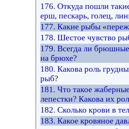
176. Откуда пошли такие
ерш, пескарь, голец, лин
177. Какие рыбы «переж
178. Шестое чувство рыб
179. Всегда ли брюшны
на брюхе?
180. Какова роль грудн
рыб?
181. Что такое жаберны
лепестки? Какова их ро
182. Сколько крови в те
183. Какое кровяное дав