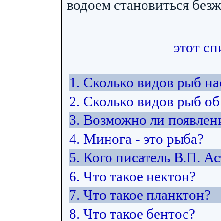
водоем становиться без
этот сп
1. Сколько видов рыб н
2. Сколько видов рыб об
3. Возможно ли появлен
4. Минога - это рыба?
5. Кого писатель В.П. А
6. Что такое нектон?
7. Что такое планктон?
8. Что такое бентос?