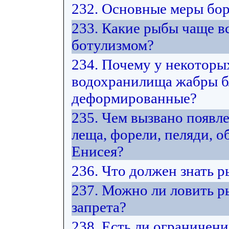
232. Основные меры бор
233. Какие рыбы чаще в
ботулизмом?
234. Почему у некоторы
водохранилища жабры б
деформированные?
235. Чем вызвано появл
леща, форели, пеляди, 
Енисея?
236. Что должен знать 
237. Можно ли ловить р
запрета?
238. Есть ли ограничени