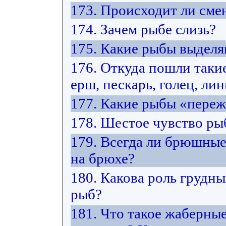
173. Происходит ли сме
174. Зачем рыбе слизь?
175. Какие рыбы выделя
176. Откуда пошли такие
ерш, пескарь, голец, лин
177. Какие рыбы «переж
178. Шестое чувство рыб
179. Всегда ли брюшны
на брюхе?
180. Какова роль грудн
рыб?
181. Что такое жаберны