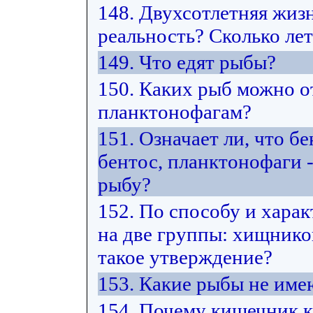
148. Двухсотлетняя жиз
реальность? Сколько ле
149. Что едят рыбы?
150. Каких рыб можно от
планктонофагам?
151. Означает ли, что б
бентос, планктонофаги -
рыбу?
152. По способу и хара
на две группы: хищнико
такое утверждение?
153. Какие рыбы не име
154. Почему кишечник к