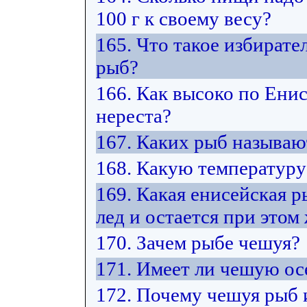
100 г к своему весу?
165. Что такое избират
рыб?
166. Как высоко по Ени
нереста?
167. Каких рыб называ
168. Какую температуру
169. Какая енисейская 
лед и остается при этом
170. Зачем рыбе чешуя?
171. Имеет ли чешую ос
172. Почему чешуя рыб 