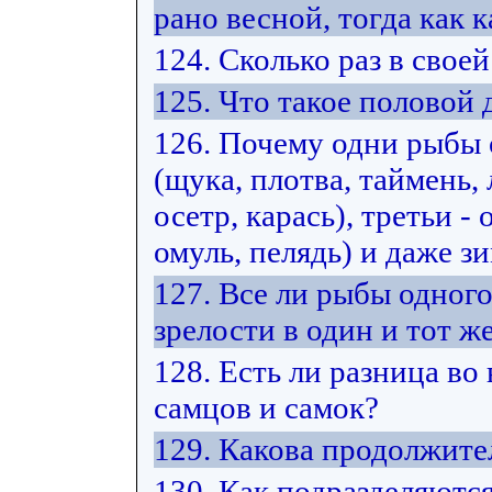
рано весной, тогда как к
124. Сколько раз в свое
125. Что такое половой
126. Почему одни рыбы
(щука, плотва, таймень, 
осетр, карась), третьи -
омуль, пелядь) и даже з
127. Все ли рыбы одног
зрелости в один и тот же
128. Есть ли разница во
самцов и самок?
129. Какова продолжите
130. Как подразделяютс